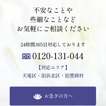
個人情報の第三者への開示・提供の禁止
弊社は、お客様よりお預かりした個人情報を適切に管理
不安なことや
し、次のいずれかに該当する場合を除き、個人情報を第三
些細なことなど
者に開示いたしません。
お気軽にご相談ください
・お客様の同意がある場合
・お客様が希望されるサービスを行なうために弊社が業務
を委託する業者に対して開示する場合
24時間365日対応しております
・法令に基づき開示することが必要である場合
0120-131-044
個人情報の安全対策
【対応エリア】
弊社は、個人情報の正確性及び安全性確保のために、セキ
天竜区・旧浜北区・旧豊岡村
ュリティに万全の対策を講じています。
ご本人の照会
お客様がご本人の個人情報の照会・修正・削除などをご希
お急ぎの方へ
望される場合には、ご本人であることを確認の上、対応さ