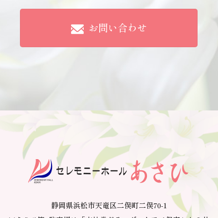
せていただきます。
お問い合わせ
法令、規範の遵守と見直し
弊社は、保有する個人情報に関して適用される日本の法
令、その他規範を遵守するとともに、本ポリシーの内容を
適宜見直し、その改善に努めます。
お問い合わせ
弊社の個人情報の取扱に関するお問い合せは下記までご連
絡ください。
株式会社 天想
〒431-1134 静岡県浜松市天竜区二俣町二俣70-1
TEL:0120-131-044 / 053-925-1310
Mail:tensou@yr.tnc.ne.jp
静岡県浜松市天竜区二俣町二俣70-1